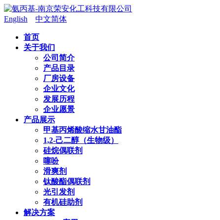
English
中文简体
首页
关于我们
公司简介
产品目录
厂房设备
企业文化
发展历程
企业愿景
产品展示
甲基丙烯酸缩水甘油酯
1,2-己二醇（生物级）
硅烷偶联剂
噻吩
滑爽剂
钛酸酯偶联剂
光引发剂
有机硅助剂
解决方案