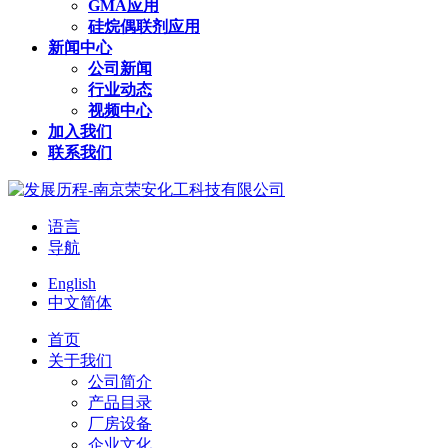
GMA应用
硅烷偶联剂应用
新闻中心
公司新闻
行业动态
视频中心
加入我们
联系我们
语言
导航
English
中文简体
首页
关于我们
公司简介
产品目录
厂房设备
企业文化