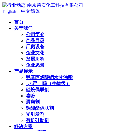
English
中文简体
首页
关于我们
公司简介
产品目录
厂房设备
企业文化
发展历程
企业愿景
产品展示
甲基丙烯酸缩水甘油酯
1,2-己二醇（生物级）
硅烷偶联剂
噻吩
滑爽剂
钛酸酯偶联剂
光引发剂
有机硅助剂
解决方案