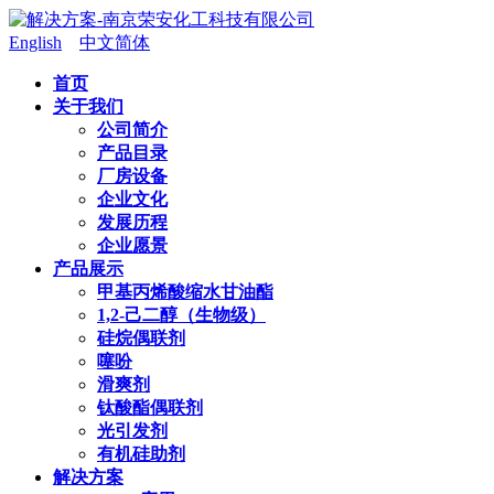
English
中文简体
首页
关于我们
公司简介
产品目录
厂房设备
企业文化
发展历程
企业愿景
产品展示
甲基丙烯酸缩水甘油酯
1,2-己二醇（生物级）
硅烷偶联剂
噻吩
滑爽剂
钛酸酯偶联剂
光引发剂
有机硅助剂
解决方案