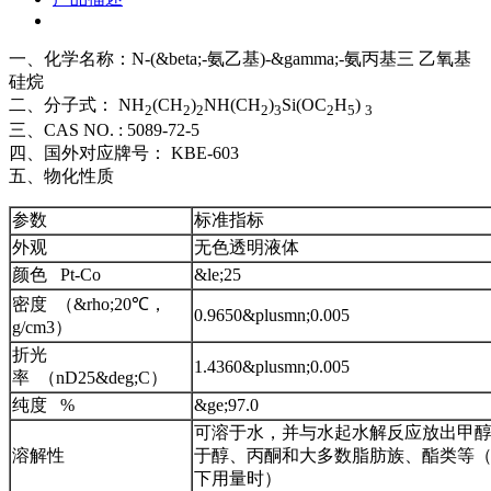
一、化学名称：N-(&beta;-氨乙基)-&gamma;-氨丙基三 乙氧基
硅烷
二、分子式： NH
(CH
)
NH(CH
)
Si(OC
H
)
2
2
2
2
3
2
5
3
三、CAS NO. : 5089-72-5
四、国外对应牌号： KBE-603
五、物化性质
参数
标准指标
外观
无色透明液体
颜色 Pt-Co
&le;25
密度 （&rho;20℃，
0.9650&plusmn;0.005
g/cm3）
折光
1.4360&plusmn;0.005
率 （nD25&deg;C）
纯度 %
&ge;97.0
可溶于水，并与水起水解反应放出甲
溶解性
于醇、丙酮和大多数脂肪族、酯类等（
下用量时）