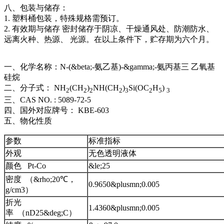
八、包装与储存：
1. 塑料桶包装，特殊规格需预订。
2. 有效期与储存 密封储存于阴凉、干燥通风处、防潮防水、
远离火种、热源、 光源。在以上条件下，贮存期为六个月。
一、化学名称：N-(&beta;-氨乙基)-&gamma;-氨丙基三 乙氧基
硅烷
二、分子式： NH
(CH
)
NH(CH
)
Si(OC
H
)
2
2
2
2
3
2
5
3
三、CAS NO. : 5089-72-5
四、国外对应牌号： KBE-603
五、物化性质
参数
标准指标
外观
无色透明液体
颜色 Pt-Co
&le;25
密度 （&rho;20℃，
0.9650&plusmn;0.005
g/cm3）
折光
1.4360&plusmn;0.005
率 （nD25&deg;C）