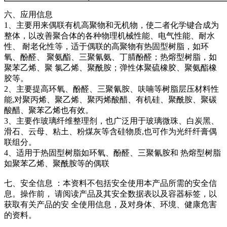
六、应用信息
1、主要用来偶联有机高聚物和无机物，使二者化学键合成为
整体，以改善聚合体的各种物理机械性能、电气性能、耐水
性、 耐老化性等，适于偶联的高聚物有热固型树脂，如环
氧、酚醛、 聚氨酯、三聚氰氨、丁腈酚醛；热熔型树脂，如
聚苯乙烯、聚 氯乙烯、聚酰胺；弹性体聚硫橡胶、聚氨酯橡
胶等。
2、主要提高环氧、酚醛、三聚氰胺、呋喃等树脂层压材料性
能,对聚丙烯、聚乙烯、聚丙烯酸醋、有机硅、聚酰胺、聚碳
酸醋、聚苯乙烯也有效。
3、主要作玻璃纤维整理剂，也广泛用于玻璃微珠、白炭黑、
滑石、云母、粘土、粉煤灰等含硅物质,也可作为光纤纤膏偶
联组分。
4、适用于热固型树脂如环氧、酚醛、三聚氰胺和 热熔型树脂
如聚苯乙烯、聚酰胺等的偶联
七、安全信息 ：本资料不包括安全使用本产品所需的安全信
息。操作前， 请阅读产品及其安全数据表以及容器标签，以
获取有关产品的安 全使用信息，及对身体、环境、健康危害
的资料。