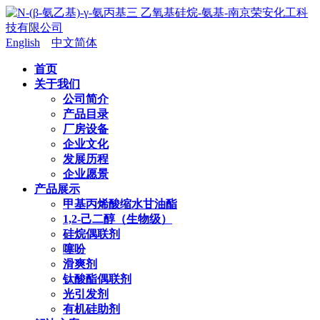
English
中文简体
首页
关于我们
公司简介
产品目录
厂房设备
企业文化
发展历程
企业愿景
产品展示
甲基丙烯酸缩水甘油酯
1,2-己二醇（生物级）
硅烷偶联剂
噻吩
滑爽剂
钛酸酯偶联剂
光引发剂
有机硅助剂