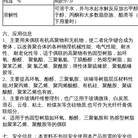
纯度 %
&ge;97.0
可溶于水，并与水起水解反应放出甲
溶解性
于醇、丙酮和大多数脂肪族、酯类等（
下用量时）
六、应用信息
1、主要用来偶联有机高聚物和无机物，使二者化学键合成为
整体，以改善聚合体的各种物理机械性能、电气性能、耐水
性、 耐老化性等，适于偶联的高聚物有热固型树脂，如环
氧、酚醛、 聚氨酯、三聚氰氨、丁腈酚醛；热熔型树脂，如
聚苯乙烯、聚 氯乙烯、聚酰胺；弹性体聚硫橡胶、聚氨酯橡
胶等。
2、主要提高环氧、酚醛、三聚氰胺、呋喃等树脂层压材料性
能,对聚丙烯、聚乙烯、聚丙烯酸醋、有机硅、聚酰胺、聚碳
酸醋、聚苯乙烯也有效。
3、主要作玻璃纤维整理剂，也广泛用于玻璃微珠、白炭黑、
滑石、云母、粘土、粉煤灰等含硅物质,也可作为光纤纤膏偶
联组分。
4、适用于热固型树脂如环氧、酚醛、三聚氰胺和 热熔型树脂
如聚苯乙烯、聚酰胺等的偶联
七、安全信息 ：本资料不包括安全使用本产品所需的安全信