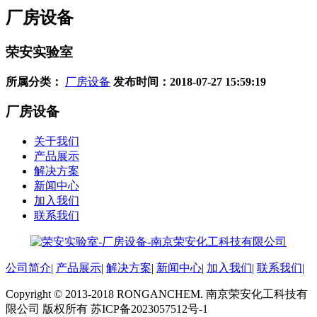
厂房设备
荣安实验室
所属分类：
厂房设备
发布时间：
2018-07-27 15:59:19
厂房设备
关于我们
产品展示
解决方案
新闻中心
加入我们
联系我们
公司简介
|
产品展示
|
解决方案
|
新闻中心
|
加入我们
|
联系我们
|
Copyright © 2013-2018 RONGANCHEM. 南京荣安化工科技有
限公司 版权所有 苏ICP备2023057512号-1