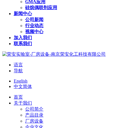
GMA应用
硅烷偶联剂应用
新闻中心
公司新闻
行业动态
视频中心
加入我们
联系我们
语言
导航
English
中文简体
首页
关于我们
公司简介
产品目录
厂房设备
企业文化