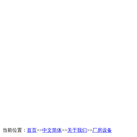
当前位置：
首页
>>
中文简体
>>
关于我们
>>
厂房设备