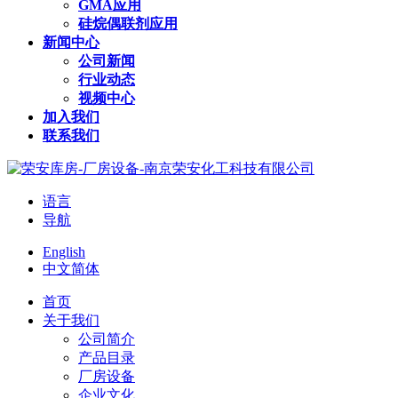
GMA应用
硅烷偶联剂应用
新闻中心
公司新闻
行业动态
视频中心
加入我们
联系我们
语言
导航
English
中文简体
首页
关于我们
公司简介
产品目录
厂房设备
企业文化