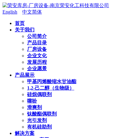
English
中文简体
首页
关于我们
公司简介
产品目录
厂房设备
企业文化
发展历程
企业愿景
产品展示
甲基丙烯酸缩水甘油酯
1,2-己二醇（生物级）
硅烷偶联剂
噻吩
滑爽剂
钛酸酯偶联剂
光引发剂
有机硅助剂
解决方案